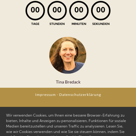
00
00
00
00
TAGE
STUNDEN
MINUTEN
SEKUNDEN
Tina Bredack
Impressum
-
Datenschutzerklärung
Wir verwenden Cookies, um Ihnen eine bessere Browser-Erfahrung zu
bieten, Inhalte und Anzeigen zu personalisieren, Funktionen für soziale
Medien bereitzustellen und unseren Traffic zu analysieren. Lesen Sie,
wie wir Cookies verwenden und wie Sie sie steuern können, indem Sie